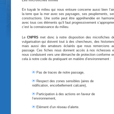
Les microfiches milieu
En kayak le milieu qui
nous
entoure
concerne
aussi
bien
l’air
la
terre
que
la mer
avec
ses
paysages
,
ses
peuplements
,
se
constructions.
Une
sortie
peut
être
appréhendée
en
harmoni
avec
tous
ces
éléments
qu’il
faut
progressivement
s’approprier
c’est
la
connaissance
du milieu.
Le
CNPRS
met
donc
à
notre
disposition des microfiches d
vulgarisation
qui
doivent
tout
à
des
chercheurs
, des
historien
mais
aussi
des amateurs
éclairés
que
nous
remercions
a
passage.
Ces
fiches
nous
donnent
accès
à
nos
richesses
e
nous
conduisent
vers
une
démarche
de protection
conforme
e
cela
à
notre
code du
pratiquant
en
matière
d’environnement
:
Pas de traces de
notre
passage,
Respect des zones
sensibles
(
aires
de
nidification
,
encorbellement
calcaire
),
Participation
à
des actions en
faveur
de
l’environnement
,
Elément
d’un
réseau
d’alerte
.