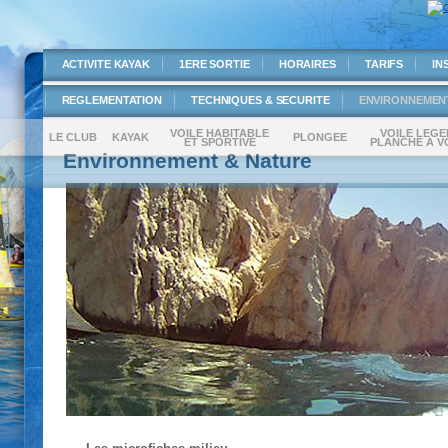
ACTIVITE KAYAK
1ERE SORTIE
HORAIRES
TARIFS
IN
REGLEMENTATION
TECHNIQUES & SECURITE
ENVIRONNEMEN
VOILE HABITABLE
VOILE LEGE
LE CLUB
KAYAK
PLONGEE
ET SPORTIVE
PLANCHE A V
Environnement & Nature