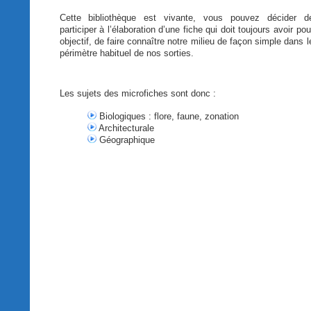
Cette
bibliothèque
est
vivante
,
vous
pouvez
décider
d
participer
à
l’élaboration
d’une
fiche qui
doit
toujours
avoir
pou
objectif
, de faire
connaître
notre
milieu de
façon
simple
dans
l
périmètre
habituel
de nos sorties.
Les
sujets
des microfiches
sont
donc
:
Biologiques
:
flore
,
faune
,
zonation
Architecturale
Géographique