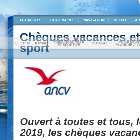
ACTUALITES
PARTENAIRES
NAVIGATION
METEO
AR
Chèques vacances e
VOILE HABITABLE
VOILE LEGE
LE CLUB
sport
KAYAK
PLONGEE
ET SPORTIVE
PLANCHE A V
Ouvert à toutes et tous,
2019, les chèques vacanc