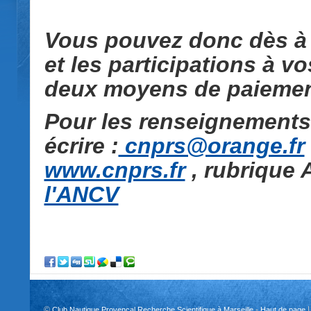
Vous pouvez donc dès à 
et les participations à v
deux moyens de paiemen
Pour les renseignements
écrire :
cnprs@orange.fr
www.cnprs.fr
, rubrique A
l'ANCV
©
-
Club Nautique Provençal Recherche Scientifique à Marseille
Haut de page